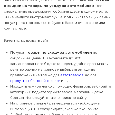
Заботиться об авто дорого? Нет, если использовать
акции
Товары для 
принадлежно
и скидки на товары по уходу за автомобилем
. Все
Мясные прод
Уход за воло
Электрика и 
специальные предложения собраны здесь, в одном месте.
Спорт и отдых
Товары для б
Домики, воль
Офисная тех
Чертежные
Вы не найдете инструмент лучше: большинство акций самых
Мясо и птица
Уход за полос
принадлежно
Отопление
популярных торговых сетей уже в Вашем смартфоне или
Канцелярские товары
Матрасы и л
Телевизоры 
компьютере.
видеотехник
Рыба, морепр
Подарочные 
Вентиляция
Бытовая техника
косметики
Минеральные
Зачем использовать сайт:
Смартфоны
Соки, воды, н
Сауны и бани
Электроника и
Медицинские
Ветаптека
Покупая
товары по уходу за автомобилем
по
компьютерная техника
расходные м
Смарт-часы и
Фрукты, ово
скидочным ценам, Вы экономите до 30%
браслеты
Средства ин
Уход и гигие
запланированного бюджета. Здесь удобно сравнивать
защиты
Мебель
животных
цены из разных магазинов и выбирать выгодные
Хлеб, лаваши
Фото- и вид
предложения не только для
автотоваров
, но для
Инструменты
продуктов
,
бытовой техники
и т. д.
Строительство и ремонт
Другая элект
Находить нужное легко с помощью фильтров: выбирайте
категории и подкатегории товаров, магазины и даже
бренды. Используйте также поиск по сайту.
На странице с акцией размещена вся необходимая
информация. Вы сразу видите, сколько экономите.
Любой товар можно добавить в список покупок и