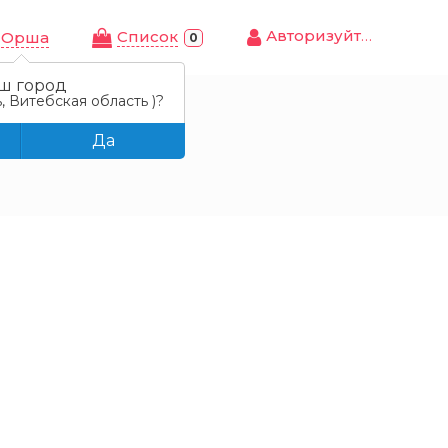
Авторизуйтесь
Cписок
Орша
0
ш город
, Витебская область )?
Да