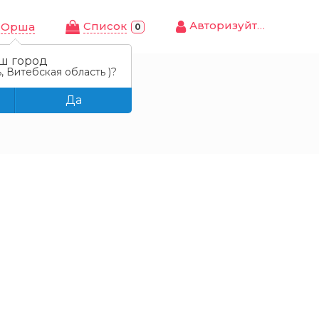
Авторизуйтесь
Cписок
Орша
0
ш город
, Витебская область )?
Да