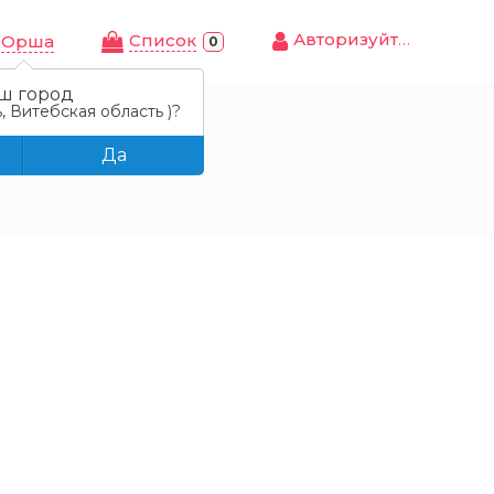
Авторизуйтесь
Cписок
Орша
0
ш город
, Витебская область )?
Да