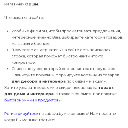
магазинах
Оршы
.
Товары для 
принадлежно
Мясные прод
Уход за воло
Электрика и 
Спорт и отдых
Товары для б
Домики, воль
Офисная тех
Что искать на сайте:
Чертежные
Мясо и птица
Уход за полос
принадлежно
Отопление
Канцелярские товары
Матрасы и л
Телевизоры 
Удобные фильтры, чтобы просматривать предложения,
видеотехник
Рыба, морепр
Подарочные 
интересные именно Вам. Выбирайте категории товаров,
Вентиляция
Бытовая техника
косметики
Минеральные
магазины и бренды.
Смартфоны
В качестве альтернативы на сайте есть поисковая
Соки, воды, н
Сауны и бани
Электроника и
Медицинские
Ветаптека
строка, которая поможет быстро найти что-то
компьютерная техника
расходные м
Смарт-часы и
конкретное.
Фрукты, ово
браслеты
Средства ин
Список покупок, который составляется в пару кликов.
Уход и гигие
защиты
Планируйте покупки и формируйте корзину из товаров
Мебель
животных
Хлеб, лаваши
для декора и интерьера
по скидкам и акциям.
Фото- и вид
Инструменты
Хотите узнавать первыми о скидочных ценах на
товары
Строительство и ремонт
для дома и интерьера
, а также экономить при покупке
Другая элект
бытовой химии
и
продуктов
?
Регистрируйтесь
на zabava.by и экономьте! Нам нравится,
когда Вы меньше тратите!