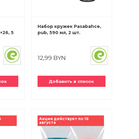
Набор кружек Pasabahce,
×26, 5
pub, 590 мл, 2 шт.
12,99 BYN
сок
Добавить в список
6
Акция действует по 16
августа