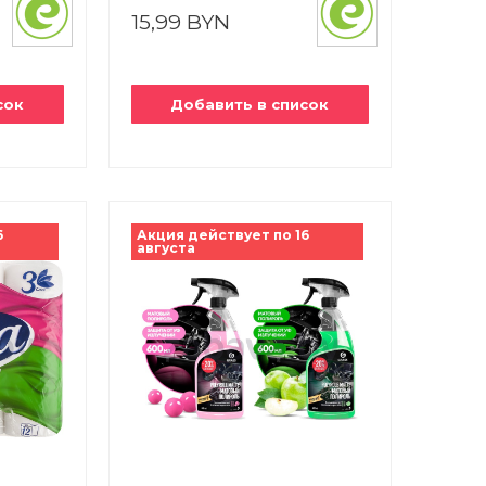
15,99 BYN
сок
Добавить в список
6
Акция действует по 16
августа