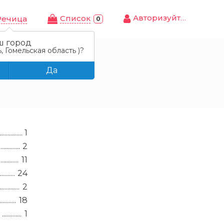
Авторизуйтесь
Cписок
Речица
0
ш город
, Гомельская область )?
Да
1
2
11
24
2
18
1