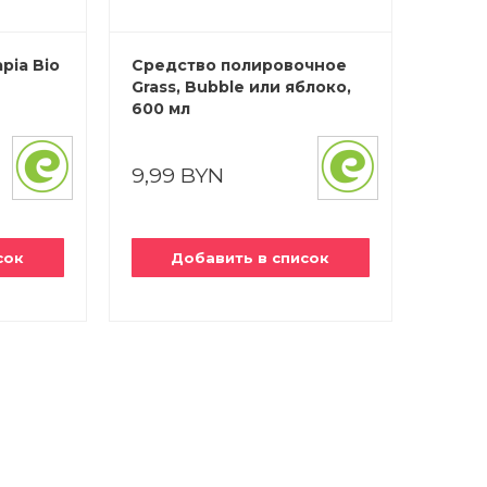
pia Bio
Средство полировочное
Grass, Bubble или яблоко,
600 мл
9,99 BYN
сок
Добавить в список