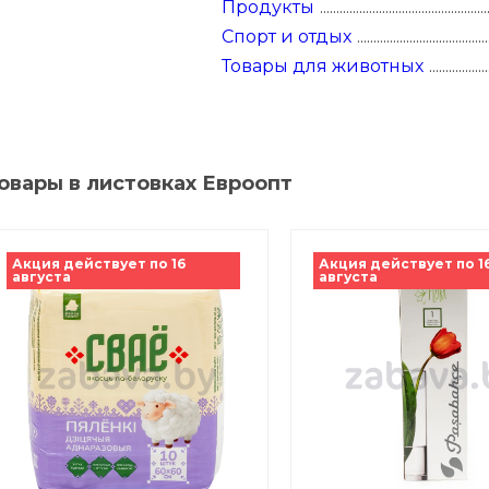
Продукты
кормления
сти
укты
сами
Спорт и отдых
освещение
ани и сауны
еры и будки
ника
Товары для животных
тью рта
сти
ежаки
и
а
одукты
наборы
 камни
овары в листовках Евроопт
апитки
 изделия и
атериалы
 фитнес-
щи
дивидуальной
Акция действует по 16
Акция действует по 1
на для
августа
августа
, лепешки
еокамеры
роника