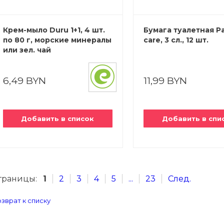
Крем-мыло Duru 1+1, 4 шт.
Бумага туалетная Pa
по 80 г, морские минералы
care, 3 сл., 12 шт.
или зел. чай
6,49 BYN
11,99 BYN
Добавить в список
Добавить в спи
траницы:
1
2
3
4
5
...
23
След.
зврат к списку