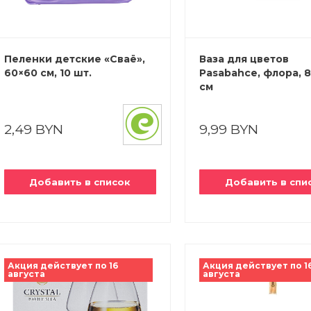
Пеленки детские «Сваё»,
Ваза для цветов
60×60 см, 10 шт.
Pasabahce, флора, 8
см
2,49 BYN
9,99 BYN
Добавить в список
Добавить в спи
Акция действует по 16
Акция действует по 1
августа
августа