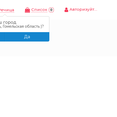
Авторизуйтесь
Cписок
Речица
0
ш город
, Гомельская область )?
Да