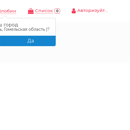
Авторизуйтесь
Cписок
Жлобин
0
ш город
, Гомельская область )?
Да