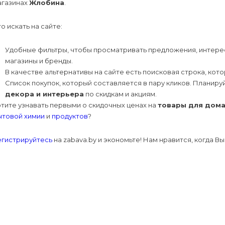
агазинах
Жлобина
.
о искать на сайте:
Удобные фильтры, чтобы просматривать предложения, интере
магазины и бренды.
В качестве альтернативы на сайте есть поисковая строка, кот
Список покупок, который составляется в пару кликов. Планиру
декора и интерьера
по скидкам и акциям.
тите узнавать первыми о скидочных ценах на
товары для дома
ытовой химии
и
продуктов
?
егистрируйтесь
на zabava.by и экономьте! Нам нравится, когда В