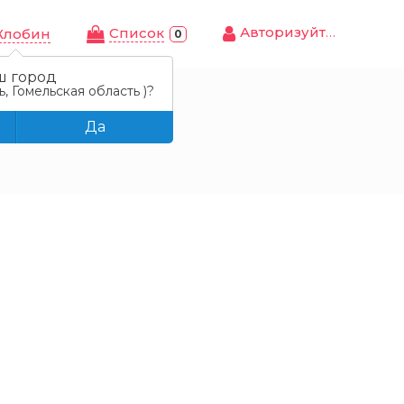
Авторизуйтесь
Cписок
Жлобин
0
ш город
, Гомельская область )?
Да