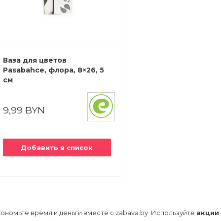
кормления
сти
укты
сами
освещение
ани и сауны
еры и будки
ника
тью рта
сти
ежаки
и
а
Ваза для цветов
одукты
наборы
Pasabahce, флора, 8×26, 5
 камни
см
апитки
 изделия и
атериалы
 фитнес-
9,99 BYN
щи
дивидуальной
на для
, лепешки
еокамеры
Добавить в список
роника
ономьте время и деньги вместе с zabava.by. Используйте
акции