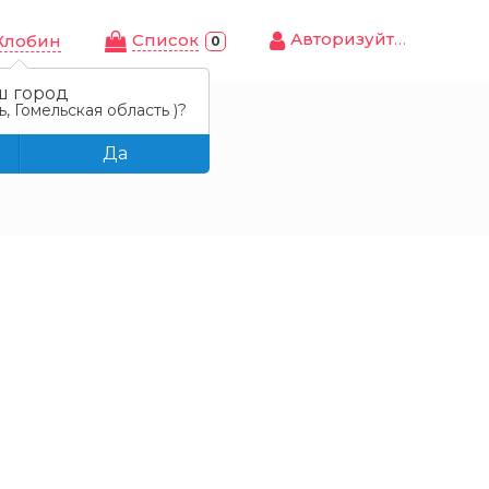
Авторизуйтесь
Cписок
Жлобин
0
ш город
, Гомельская область )?
Да