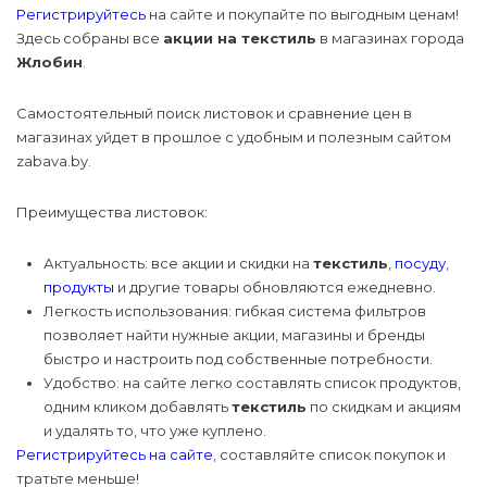
Регистрируйтесь
на сайте и покупайте по выгодным ценам!
Товары для 
принадлежно
Мясные прод
Уход за воло
Здесь собраны все
акции на текстиль
в магазинах города
Электрика и 
Спорт и отдых
Товары для б
Домики, воль
Офисная тех
Жлобин
.
Чертежные
Мясо и птица
Уход за полос
принадлежно
Отопление
Канцелярские товары
Матрасы и л
Телевизоры 
Самостоятельный поиск листовок и сравнение цен в
видеотехник
Рыба, морепр
Подарочные 
магазинах уйдет в прошлое с удобным и полезным сайтом
Вентиляция
Бытовая техника
косметики
Минеральные
zabava.by.
Смартфоны
Соки, воды, н
Сауны и бани
Преимущества листовок:
Электроника и
Медицинские
Ветаптека
компьютерная техника
расходные м
Смарт-часы и
Фрукты, ово
браслеты
Средства ин
Актуальность: все акции и скидки на
текстиль
,
посуду
,
Уход и гигие
защиты
продукты
и другие товары обновляются ежедневно.
Мебель
животных
Хлеб, лаваши
Фото- и вид
Легкость использования: гибкая система фильтров
Инструменты
позволяет найти нужные акции, магазины и бренды
Строительство и ремонт
быстро и настроить под собственные потребности.
Другая элект
Удобство: на сайте легко составлять список продуктов,
одним кликом добавлять
текстиль
по скидкам и акциям
и удалять то, что уже куплено.
Регистрируйтесь на сайте
, составляйте список покупок и
тратьте меньше!