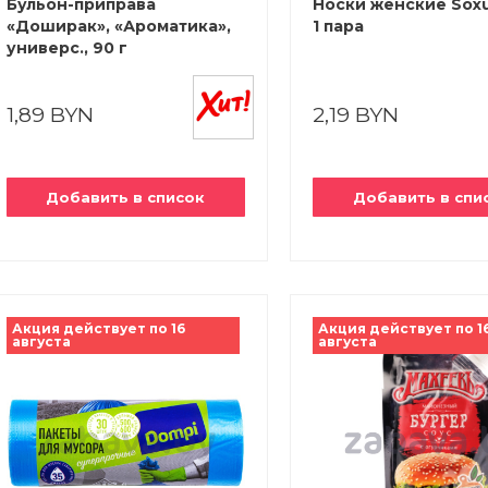
Бульон-приправа
Носки женские Soxu
«Доширак», «Ароматика»,
1 пара
универс., 90 г
1,89 BYN
2,19 BYN
Добавить в список
Добавить в спи
Акция действует по 16
Акция действует по 1
августа
августа