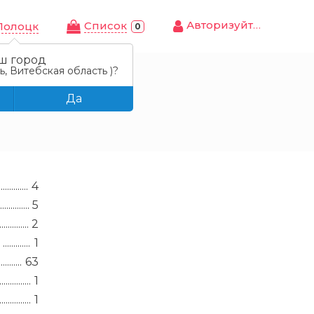
Авторизуйтесь
Cписок
Полоцк
0
ш город
, Витебская область )?
Да
4
5
2
1
63
1
1