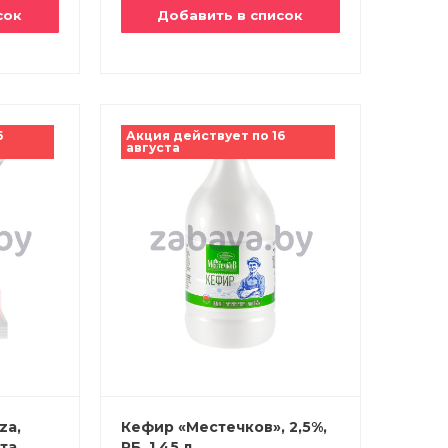
сок
Добавить в список
6
Акция действует по 16
августа
za,
Кефир «Местечков», 2,5%,
та,
РБ, 1,45 л