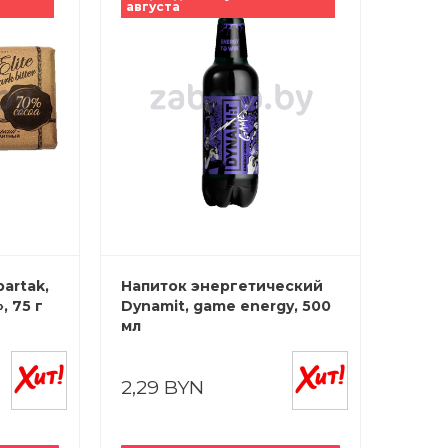
августа
artak,
Напиток энергетический
, 75 г
Dynamit, game energy, 500
мл
2,29 BYN