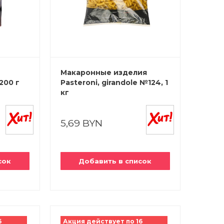
Макаронные изделия
200 г
Pasteroni, girandole №124, 1
кг
5,69 BYN
сок
Добавить в список
6
Акция действует по 16