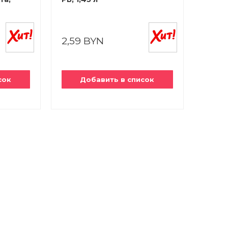
2,59 BYN
сок
Добавить в список