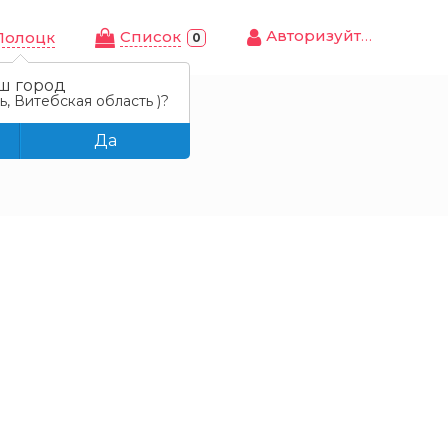
Авторизуйтесь
Cписок
Полоцк
0
ш город
, Витебская область )?
Да