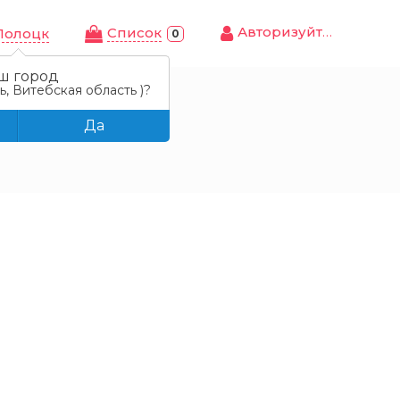
Авторизуйтесь
Cписок
Полоцк
0
ш город
, Витебская область )?
Да