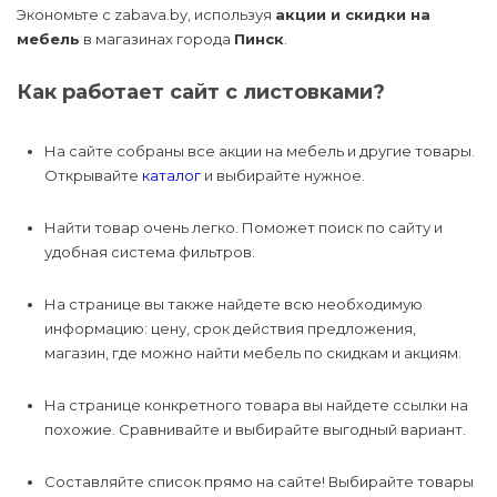
Экономьте с zabava.by, используя
акции и скидки на
Товары для 
принадлежно
Мясные прод
Уход за воло
мебель
в магазинах города
Пинск
.
Электрика и 
Спорт и отдых
Товары для б
Домики, воль
Офисная тех
Чертежные
Мясо и птица
Уход за полос
Как работает сайт с листовками?
принадлежно
Отопление
Канцелярские товары
Матрасы и л
Телевизоры 
видеотехник
Рыба, морепр
Подарочные 
Вентиляция
На сайте собраны все акции на мебель и другие товары.
Бытовая техника
косметики
Минеральные
Открывайте
каталог
и выбирайте нужное.
Смартфоны
Соки, воды, н
Сауны и бани
Электроника и
Медицинские
Ветаптека
Найти товар очень легко. Поможет поиск по сайту и
компьютерная техника
расходные м
Смарт-часы и
Фрукты, ово
удобная система фильтров.
браслеты
Средства ин
Уход и гигие
защиты
Мебель
животных
На странице вы также найдете всю необходимую
Хлеб, лаваши
Фото- и вид
информацию: цену, срок действия предложения,
Инструменты
Строительство и ремонт
магазин, где можно найти мебель по скидкам и акциям.
Другая элект
На странице конкретного товара вы найдете ссылки на
похожие. Сравнивайте и выбирайте выгодный вариант.
Составляйте список прямо на сайте! Выбирайте товары