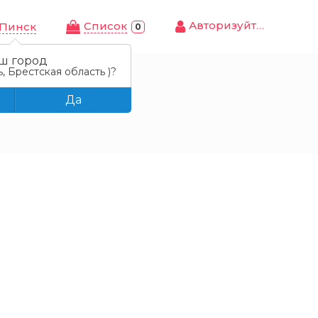
Авторизуйтесь
Cписок
Пинск
0
ш город
, Брестская область )?
Да