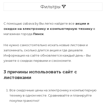
Товары для 
принадлежно
Мясные прод
Уход за воло
Фильтры
Электрика и 
Спорт и отдых
Товары для б
Домики, воль
Офисная тех
Чертежные
Мясо и птица
Уход за полос
принадлежно
Отопление
Канцелярские товары
Матрасы и л
Телевизоры 
С помощью zabava.by Вы легко найдете все
акции и
видеотехник
скидки на электронику и компьютерную технику
в
Рыба, морепр
Подарочные 
Вентиляция
магазинах города
Пинск
.
Бытовая техника
косметики
Минеральные
Смартфоны
Соки, воды, н
Сауны и бани
Не нужно самостоятельно искать новые листовки и
Электроника и
Медицинские
Ветаптека
запоминать, сколько длится акция и где дешевле.
компьютерная техника
расходные м
Смарт-часы и
Фрукты, ово
Информация на сайте обновляется каждый день – Вы
браслеты
Средства ин
Уход и гигие
защиты
узнаете о скидках первыми и сэкономите.
Мебель
животных
Хлеб, лаваши
Фото- и вид
3 причины использовать сайт с
Инструменты
Строительство и ремонт
листовками
Другая элект
Все скидочные цены на электронику и компьютерную
технику в одном месте. Сравнивайте и планируйте
покупки грамотно!