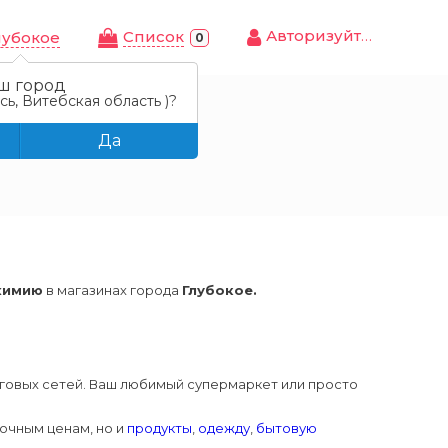
Авторизуйтесь
Cписок
лубокое
0
ш город
ь, Витебская область )?
Да
охимию
в магазинах города
Глубокое.
овых сетей. Ваш любимый супермаркет или просто
очным ценам, но и
продукты
,
одежду
,
бытовую