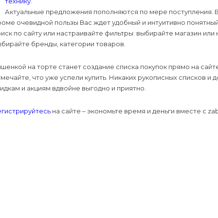
технику
.
кормления
сти
Актуальные предложения пополняются по мере поступления. В
укты
сами
освещение
ани и сауны
еры и будки
ника
оме очевидной пользы Вас ждет удобный и интуитивно понятный
иск по сайту или настраивайте фильтры: выбирайте магазин или 
тью рта
сти
бирайте бренды, категории товаров.
ежаки
и
а
одукты
наборы
шенкой на торте станет создание списка покупок прямо на сайт
 камни
мечайте, что уже успели купить. Никаких рукописных списков и 
апитки
идкам и акциям вдвойне выгодно и приятно.
 изделия и
атериалы
 фитнес-
щи
егистрируйтесь
на сайте – экономьте время и деньги вместе с zab
дивидуальной
на для
, лепешки
еокамеры
роника