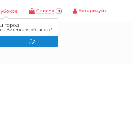
Авторизуйтесь
Cписок
лубокое
0
ш город
ь, Витебская область )?
Да