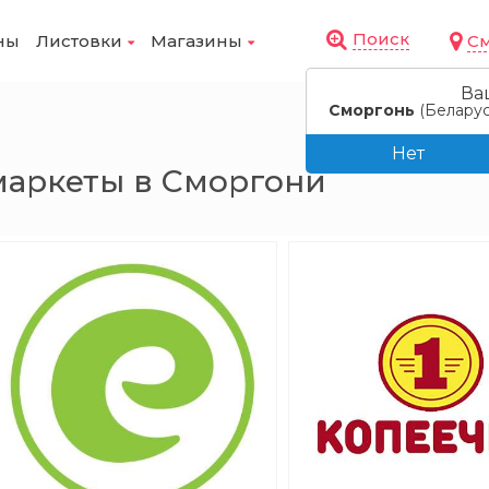
Поиск
С
ны
Листовки
Магазины
оровье
ры
ивотных
ь и
х
е товары
ика
и
о и ремонт
Ва
 техника
Сморгонь
(Беларус
химия
онные
ля красоты
ата
мства
самокаты
ажная
я техника
ль
Нет
сти
 бижутерия
ля
ие
маркеты в Сморгони
е продукты
ры и
ена
оляски,
полнители
ги
вая техника
я
сти
ия
онные доски
е материалы
мпьютеры и
е изделия
я макияжа
еревозки
 скейтборды
дома
ы и комоды
мобилем
рьер
ние
 обучения
материалы
метика
ежда, обувь
инвентарь
красоты и
лажи
ые
ы
и
ие и
ивотных
игры
ванной
ые товары
ушки
ки, портфели
надлежности
кухни
 элементы
риумы и
лечения
удиотехника
комплекты
раздников
гигиена,
дой и обувью
лы
одукты
м
электронные
ель
рнитура