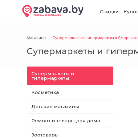
Назад
Назад
Назад
Назад
Назад
Назад
Назад
Назад
Назад
Назад
Назад
Назад
Назад
Назад
Назад
Скидки
Купо
Листовки
Магазины
Продукты
Автотовары
Дом и сад
Красота и зд
Детские това
Товары для ж
Одежда, обув
Спорт и отды
Канцелярски
Бытовая техн
Электроника 
Мебель
Строительств
аксессуары
компьютерная
Продукты
Супермаркеты и
Магазины
Супермаркеты и гипермаркеты в Сморгони
Бакалея
Масла и авто
Посуда и кух
Аксессуары д
Детская комн
Корма и лако
Велосипеды, 
Бумага и бум
Климатическа
Мягкая мебе
Сантехника,
гипермаркеты
принадлежно
Аксессуары и
продукция
Аксессуары д
водоснабжен
Супермаркеты и гипер
электроники
Автотовары
Замороженны
Автоаксессуа
Личная гиги
Автокресла, к
Туалеты и на
Санки, тюбин
Крупная быто
Столы и стуль
Косметика
принадлежно
Бытовая хим
переноски
Женщинам
Демонстраци
Строительны
Ноутбуки, ко
Дом и сад
Кондитерски
Косметика дл
Товары для п
Гироскутеры,
Техника для 
Шкафы, тумб
мониторы
Супермаркеты и
Детские магазины
Уход за авто
Декор и инте
Детское пита
Мужчинам
Для школы и
Отделочные 
гипермаркеты
Красота и здоровье
Консервация
Мужская кос
Амуниция, од
Спортивный 
Техника для 
Полки и стел
Компьютерн
Ремонт и товары для дома
Текстиль
Для мам
Детям
Калькулятор
здоровья
Краски, лаки 
Косметика
комплектующ
растворители
Детские товары
Кофе и чай
Парфюмерия
Посуда для ж
Спортивные 
периферия
Мебель для 
Зоотовары
Хозяйственн
Детские игр
Сумки, рюкза
Офисные при
Техника для 
Детские магазины
Двери, окна,
Товары для животных
Кулинария
Уход за телом
Клетки, аква
Хобби и разв
Наушники и а
Гарнитуры и 
домов
Ремонт и товары для дома
Электроника и бытовая
Товары для п
Подгузники, 
аксессуары
Уход за одеж
Папки и фай
техника
косметика
Одежда, обувь и
Молочные пр
Уход за лицо
Планшеты и 
Офисная меб
Крепеж и фу
Зоотовары
аксессуары
Дача и сад
Игрушки
Письменные
книги