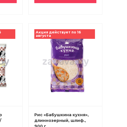
6
Акция действует по 16
августа
р
Рис «Бабушкина кухня»,
/
длиннозерный, шлиф.,
900 г