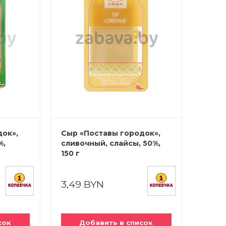
док»,
Сыр «Поставы городок»,
%,
сливочный, слайсы, 50%,
150 г
3,49 BYN
сок
Добавить в список