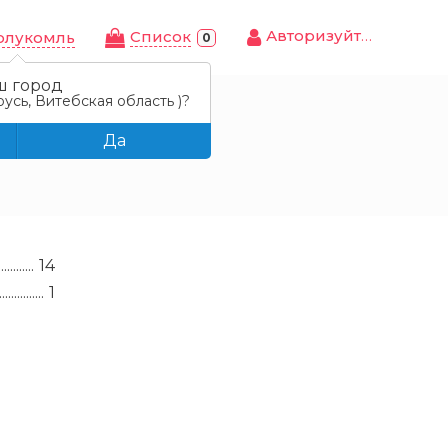
Авторизуйтесь
Cписок
олукомль
0
ш город
усь, Витебская область )?
Да
14
1