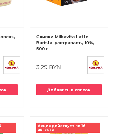
овск»,
Сливки Milkavita Latte
Barista, ультрапаст., 10%,
500 г
3,29 BYN
сок
Добавить в список
6
Акция действует по 16
августа