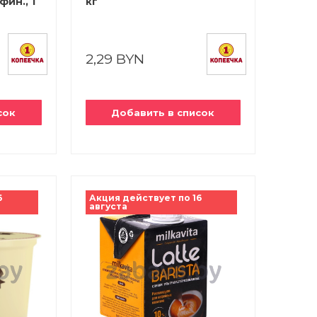
фин., 1
кг
2,29 BYN
сок
Добавить в список
6
Акция действует по 16
августа