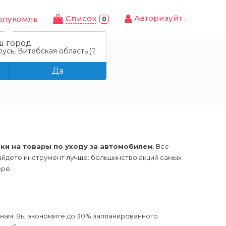
Авторизуйтесь
Cписок
олукомль
0
ш город
усь, Витебская область )?
Да
дки на товары по уходу за автомобилем
. Все
айдете инструмент лучше: большинство акций самых
ре.
нам, Вы экономите до 30% запланированного