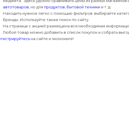
бюджета. Здесь удобно сравнивать цены из разных магазинов 
кормления
сти
автотоваров
, но для
продуктов
,
бытовой техники
и т. д.
укты
сами
освещение
ани и сауны
еры и будки
ника
Находить нужное легко с помощью фильтров: выбирайте катего
бренды. Используйте также поиск по сайту.
тью рта
сти
На странице с акцией размещена вся необходимая информация.
ежаки
и
Любой товар можно добавить в список покупок и собрать выго
а
одукты
наборы
егистрируйтесь
на сайте и экономьте!
 камни
апитки
 изделия и
атериалы
 фитнес-
щи
дивидуальной
на для
, лепешки
еокамеры
роника