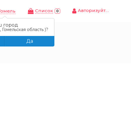
Авторизуйтесь
Cписок
Гомель
0
ш город
 Гомельская область )?
Да