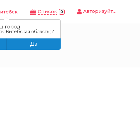
Авторизуйтесь
Cписок
итебск
0
ш город
ь, Витебская область )?
Да