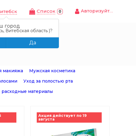
Авторизуйтесь
Cписок
итебск
0
ш город
ь, Витебская область )?
Да
я макияжа
Мужская косметика
олосами
Уход за полостью рта
 расходные материалы
6
Акция действует по 19
августа