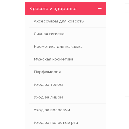
L’oreal
Красота и здоровье
Makeup Revolution
Mirada
Аксессуары для красоты
Ola!
Личная гигиена
Relouis
Rexona
Косметика для макияжа
Safeguard
SHU
Мужская косметика
Taft
Парфюмерия
Tampax
Trisa
Уход за телом
Triss
Уход за лицом
Vierge
Vivienne Sabo
Уход за волосами
Уход за полостью рта