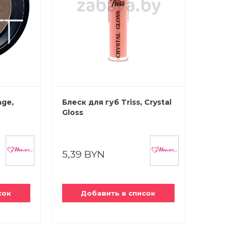
age,
Блеск для губ Triss, Crystal
Gloss
5,39 BYN
сок
Добавить в список