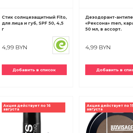
Стик солнцезащитный Fito,
Дезодорант-антипе
для лица и губ, SPF 50, 4,5
«Рексона» men, кар
г
50 мл, в ассорт.
4,99 BYN
4,99 BYN
Добавить в список
Добавить в спи
Акция действует по 16
Акция действует по 1
августа
августа