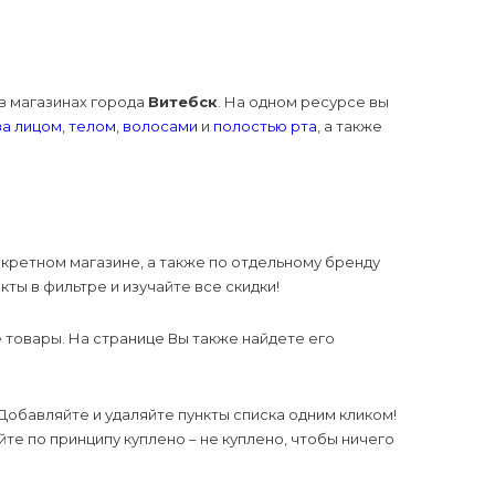
в магазинах города
Витебск
. На одном ресурсе вы
за лицом
,
телом
,
волосами
и
полостью рта
, а также
нкретном магазине, а также по отдельному бренду
ты в фильтре и изучайте все скидки!
 товары. На странице Вы также найдете его
 Добавляйте и удаляйте пункты списка одним кликом!
те по принципу куплено – не куплено, чтобы ничего