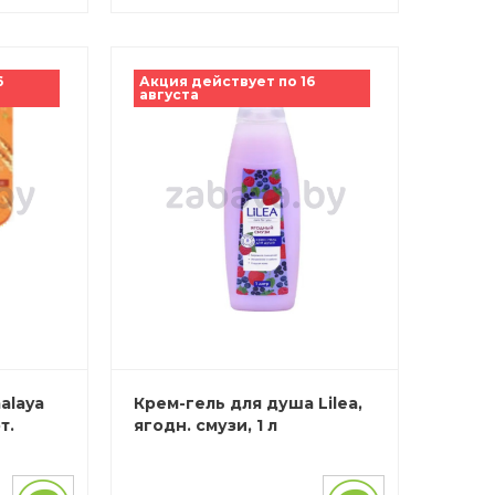
6
Акция действует по 16
августа
alaya
Крем-гель для душа Lilea,
т.
ягодн. смузи, 1 л