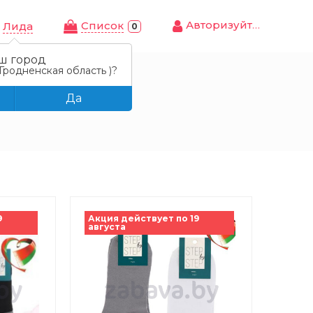
Авторизуйтесь
Cписок
Лида
0
ш город
Гродненская область )?
Да
9
Акция действует по 19
августа