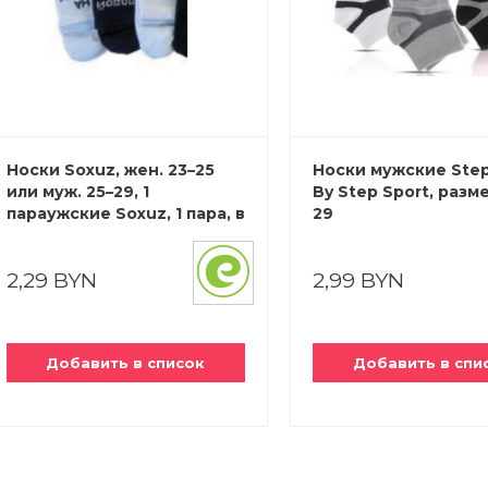
кормления
сти
укты
сами
освещение
ани и сауны
еры и будки
ника
тью рта
сти
ежаки
и
а
одукты
наборы
 камни
Носки Soxuz, жен. 23–25
Носки мужские Ste
апитки
или муж. 25–29, 1
By Step Sport, разме
 изделия и
параужские Soxuz, 1 пара, в
29
атериалы
 фитнес-
ассорт.
щи
дивидуальной
на для
2,29 BYN
2,99 BYN
, лепешки
еокамеры
Добавить в список
Добавить в спи
роника