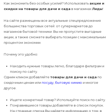
Как экономить без особых усилий? Использовать
акции и
Товары для 
принадлежно
Мясные прод
Уход за воло
скидки на товары для дачи и сада
в магазинах
Электрика и 
Лиды
!
Спорт и отдых
Товары для б
Домики, воль
Офисная тех
Чертежные
Мясо и птица
Уход за полос
На сайте размещены все актуальные спецпредложения
принадлежно
Отопление
Канцелярские товары
Матрасы и л
Телевизоры 
большинства торговых сетей: от супермаркетов до
видеотехник
Рыба, морепр
Подарочные 
магазинов бытовой техники. Вы не пропустите выгодные
Вентиляция
Бытовая техника
косметики
Минеральные
акции, а также сможете выбирать позиции с максимальным
Смартфоны
процентом экономии.
Соки, воды, н
Сауны и бани
Электроника и
Медицинские
Ветаптека
компьютерная техника
расходные м
Смарт-часы и
Почему это удобно:
Фрукты, ово
браслеты
Средства ин
Уход и гигие
защиты
Находить нужные товары легко, благодаря фильтрам и
Мебель
животных
Хлеб, лаваши
Фото- и вид
поиску по сайту.
Инструменты
Одним кликом добавляйте
товары для дачи и сада
по
Строительство и ремонт
скидочным ценам или
посуду
,
бытовую химию
и многое
Другая элект
другое.
Ищете конкретный товар? Используйте поиск по сайту.
Понравившиеся товары добавляйте в список покупок.
На странице списка Вы найдете информацию о том, в