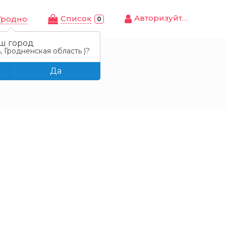
Авторизуйтесь
Cписок
Гродно
0
ш город
, Гродненская область )?
Да