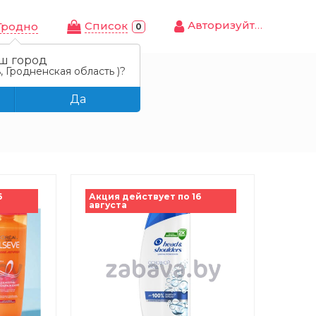
Авторизуйтесь
Cписок
Гродно
0
ш город
, Гродненская область )?
Да
6
Акция действует по 16
августа