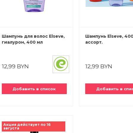
кормления
сти
укты
сами
освещение
ани и сауны
еры и будки
ника
тью рта
сти
ежаки
и
а
Шампунь для волос Elseve,
Шампунь Elseve, 400
одукты
наборы
гиалурон, 400 мл
ассорт.
 камни
апитки
 изделия и
атериалы
 фитнес-
12,99 BYN
12,99 BYN
щи
дивидуальной
на для
, лепешки
еокамеры
Добавить в список
Добавить в спи
роника
Акция действует по 16
августа