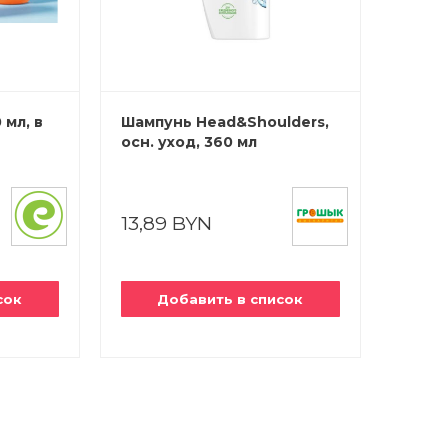
 мл, в
Шампунь Head&Shoulders,
осн. уход, 360 мл
13,89 BYN
сок
Добавить в список