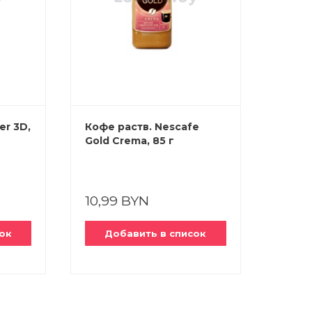
er 3D,
Кофе раств. Nescafe
Кофе 
Gold Crema, 85 г
Gold, 
10,99 BYN
17,9
ок
Добавить в список
До