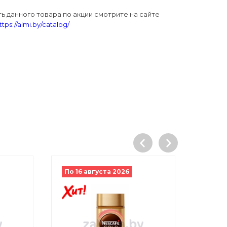
ь данного товара по акции смотрите на сайте
ttps://almi.by/catalog/
По 16 августа 2026
По 16