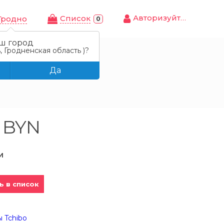
Авторизуйтесь
Cписок
Гродно
0
ш город
, Гродненская область )?
Да
9 BYN
И
ь в список
 Tchibo