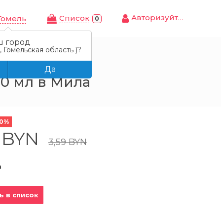
Авторизуйтесь
Cписок
Гомель
0
ш город
 Гомельская область )?
лимон», 450 мл
Да
50 мл в Мила
20%
7 BYN
3,59 BYN
а
ь в список