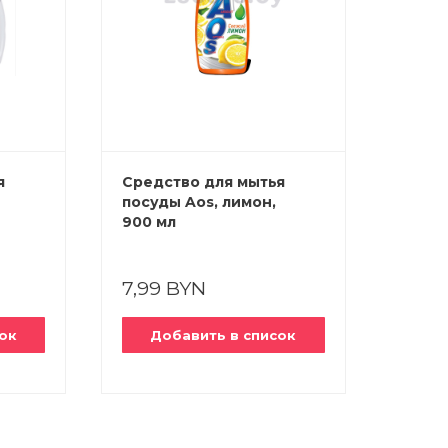
я
Средство для мытья
Средс
посуды Aos, лимон,
посуды
900 мл
ассор
7,99 BYN
7,99
ок
Добавить в список
До