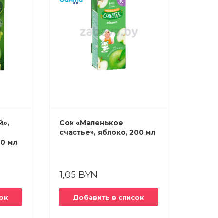
й»,
Сок «Маленькое
Сок и
счастье», яблоко, 200 мл
фрукт»
00 мл
1,05 BYN
3,19
ок
Добавить в список
До