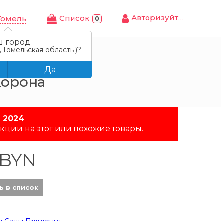
Авторизуйтесь
Cписок
Гомель
0
ш город
 Гомельская область )?
шневый, 200 мл
Да
Корона
 2024
кции на этот или похожие товары.
 BYN
ь в список