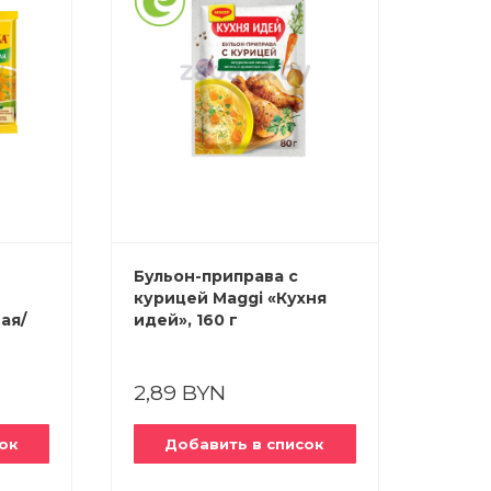
Бульон-приправа с
Бульо
курицей Maggi «Кухня
«Дош
ая/
идей», 160 г
«Аром
90 г
2,89 BYN
1,89
ок
Добавить в список
До