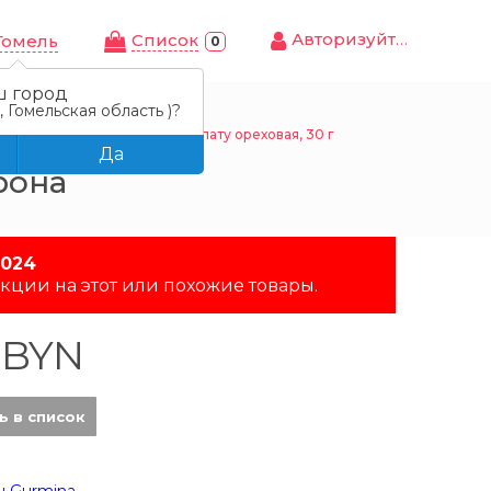
Авторизуйтесь
Cписок
Гомель
0
ш город
 Гомельская область )?
Смесь Gurmina для соуса к салату ореховая, 30 г
Да
рона
2024
кции на этот или похожие товары.
 BYN
ь в список