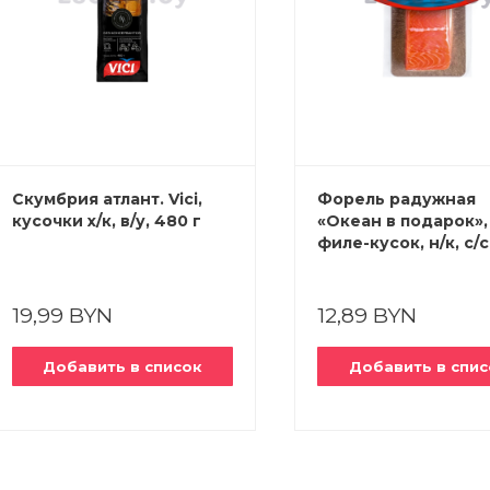
Скумбрия атлант. Vici,
Форель радужная
кусочки х/к, в/у, 480 г
«Океан в подарок»,
филе-кусок, н/к, с/с
200 г
19,99 BYN
12,89 BYN
Добавить в список
Добавить в спис