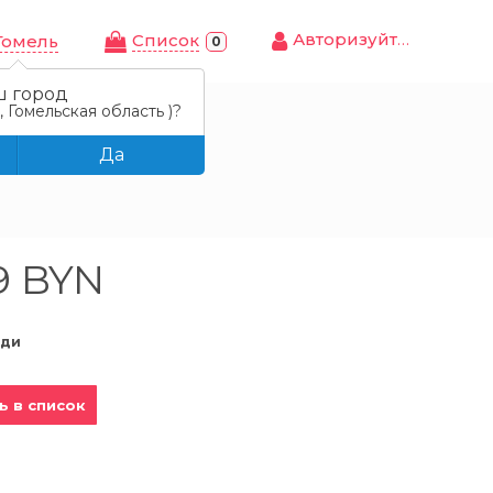
Авторизуйтесь
Cписок
Гомель
0
ш город
 Гомельская область )?
Да
9 BYN
еди
ь в список