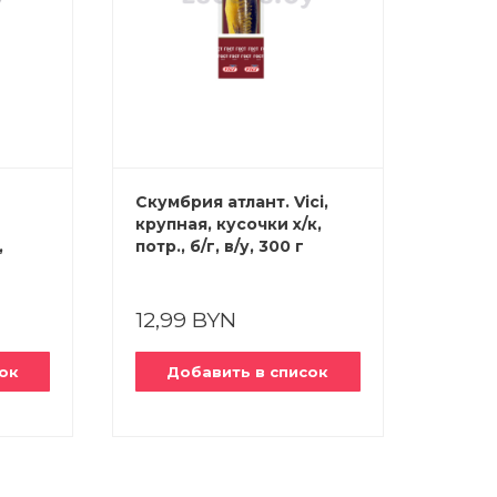
Скумбрия атлант. Vici,
Сельд
крупная, кусочки х/к,
«Рыба
,
потр., б/г, в/у, 300 г
пряно
700 г
12,99 BYN
6,59
ок
Добавить в список
До