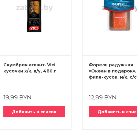
Скумбрия атлант. Vici,
Форель радужная
кусочки х/к, в/у, 480 г
«Океан в подарок»,
филе-кусок, н/к, с/с
200 г
19,99 BYN
12,89 BYN
Добавить в список
Добавить в спис