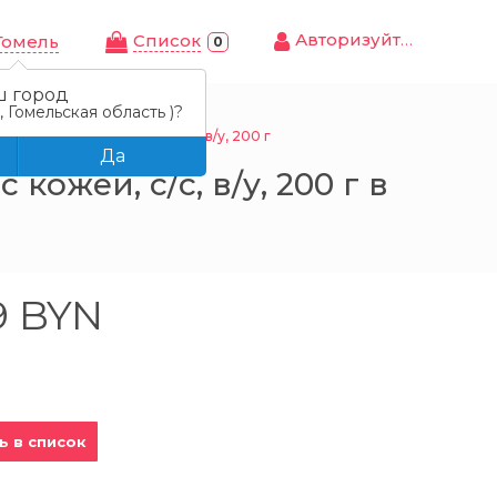
Авторизуйтесь
Cписок
Гомель
0
ш город
 Гомельская область )?
, филе-кусок с кожей, с/с, в/у, 200 г
Да
ожей, с/с, в/у, 200 г в
9 BYN
ь в список