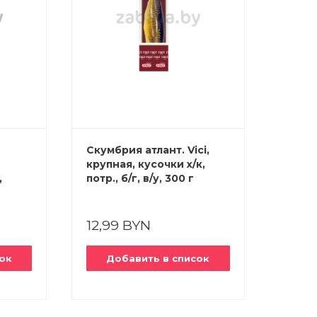
Скумбрия атлант. Vici,
Сельд
крупная, кусочки х/к,
«Рыба
,
потр., б/г, в/у, 300 г
пряно
700 г
12,99 BYN
6,59
ок
Добавить в список
До