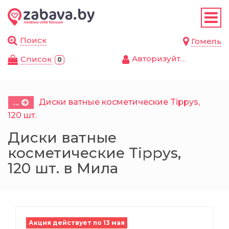
Назад
Назад
Назад
Назад
Назад
Назад
Назад
Назад
Назад
Назад
Назад
Назад
Назад
Назад
Назад
Листовки
Магазины
Продукты
Автотовары
Дом и сад
Красота и зд
Детские това
Товары для ж
Одежда, обув
Спорт и отды
Канцелярски
Бытовая техн
Электроника 
Мебель
Строительств
Поиск
Гомель
аксессуары
компьютерная
Авторизуйтесь
Cписок
0
Продукты
Супермаркеты и
Бакалея
Масла и авто
Посуда и кух
Аксессуары д
Детская комн
Корма и лако
Велосипеды, 
Бумага и бум
Климатическа
Мягкая мебе
Сантехника,
гипермаркеты
принадлежно
Аксессуары и
продукция
Аксессуары д
водоснабжен
электроники
Автотовары
Замороженны
Автоаксессуа
Личная гиги
Автокресла, к
Туалеты и на
Санки, тюбин
Крупная быто
Столы и стуль
Косметика
принадлежно
Бытовая хим
переноски
Женщинам
Демонстраци
Строительны
Диски ватные косметические Tippys,
...
Ноутбуки, ко
Дом и сад
Кондитерски
Косметика дл
Товары для п
Гироскутеры,
Техника для 
Шкафы, тумб
120 шт.
мониторы
Детские магазины
Уход за авто
Декор и инте
Детское пита
Мужчинам
Для школы и
Отделочные 
Диски ватные
Красота и здоровье
Консервация
Мужская кос
Амуниция, од
Спортивный 
Техника для 
Полки и стел
Компьютерн
косметические Tippys,
Ремонт и товары для дома
Текстиль
Для мам
Детям
Калькулятор
здоровья
Краски, лаки 
комплектующ
растворители
120 шт. в Мила
Детские товары
Кофе и чай
Парфюмерия
Посуда для ж
Спортивные 
периферия
Мебель для 
Зоотовары
Хозяйственн
Детские игр
Сумки, рюкза
Офисные при
Техника для 
Двери, окна,
Товары для животных
Кулинария
Уход за телом
Клетки, аква
Хобби и разв
Наушники и а
Гарнитуры и 
домов
Электроника и бытовая
Товары для п
Подгузники, 
аксессуары
Уход за одеж
Папки и фай
техника
косметика
Одежда, обувь и
Молочные пр
Уход за лицо
Планшеты и 
Офисная меб
Крепеж и фу
Акция действует по 13 мая
аксессуары
Дача и сад
Игрушки
Письменные
книги