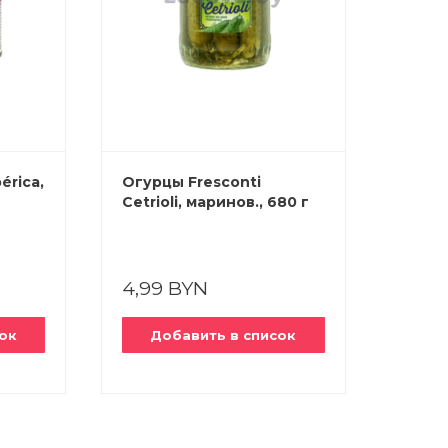
érica,
Огурцы Fresconti
Масли
Cetrioli, маринов., 680 г
280 г
4,99 BYN
3,99
ок
Добавить в список
До