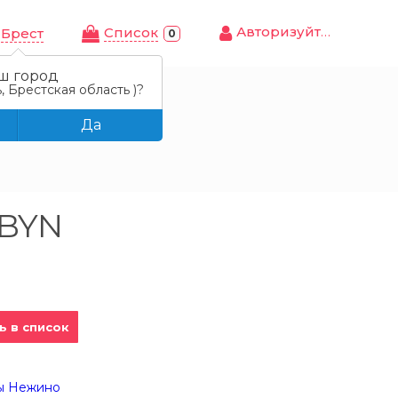
Авторизуйтесь
Cписок
Брест
0
ш город
, Брестская область )?
харная, 340 г
Да
 BYN
ь в список
ы Нежино