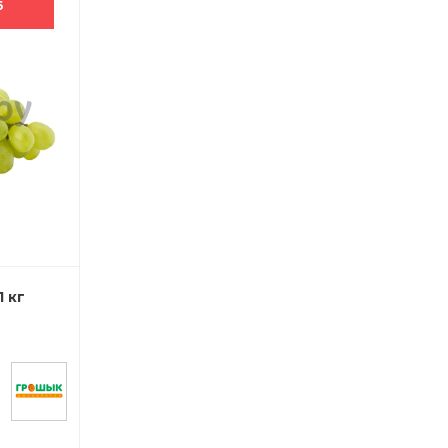
6
 кг