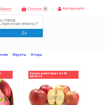
Авторизуйтесь
Cписок
Брест
0
ш город
, Брестская область )?
Да
ения
Фрукты
Ягоды
6
Акция действует по 16
августа