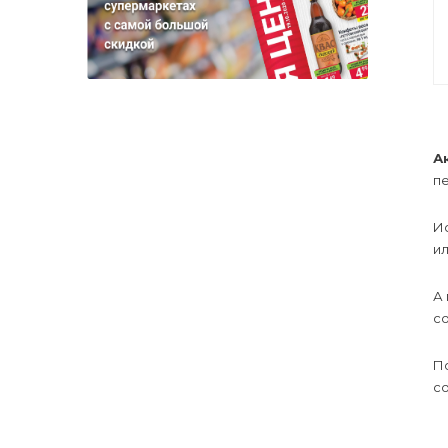
А
пе
И
ил
А 
со
П
со