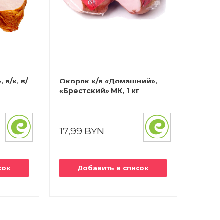
в/к, в/
Окорок к/в «Домашний»,
«Брестский» МК, 1 кг
17,99 BYN
сок
Добавить в список