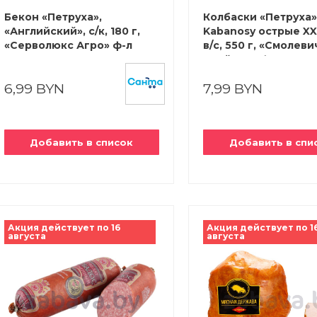
Бекон «Петруха»,
Колбаски «Петруха»
«Английский», с/к, 180 г,
Kabanosy острые XXL
«Серволюкс Агро» ф-л
в/с, 550 г, «Смолеви
«Белмит»
Бройлер» ф-л «Юни
6,99 BYN
7,99 BYN
Добавить в список
Добавить в спи
Акция действует по 16
Акция действует по 1
августа
августа