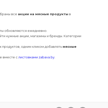
собраны все
акции на мясные продукты
в
укты обновляются ежедневно.
йти нужные акции, магазины и бренды. Категории
ок продуктов, одним кликом добавлять
мясные
те вместе с
листовками zabava.by
.