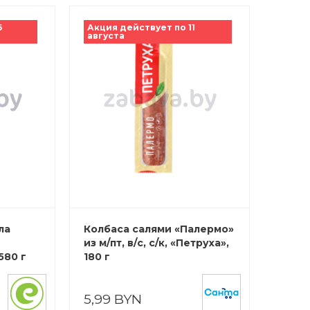
6
Акция действует по 11
августа
ла
Колбаса салями «Палермо»
из м/пт, в/с, с/к, «Петруха»,
580 г
180 г
5,99 BYN