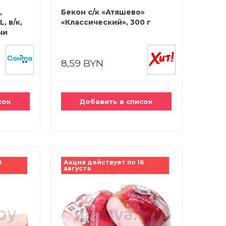
,
Бекон с/к «Атяшево»
, в/к,
«Классический», 300 г
чи
мит»
8,59 BYN
сок
Добавить в список
6
Акция действует по 16
августа