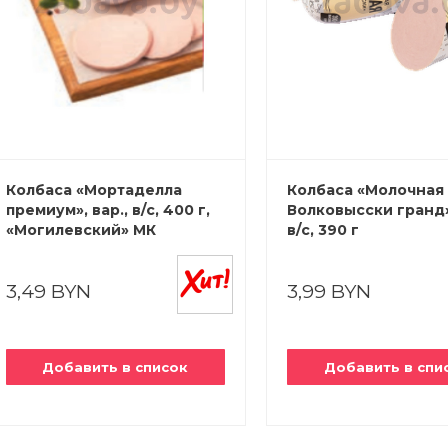
кормления
сти
укты
сами
освещение
ани и сауны
еры и будки
ника
тью рта
сти
ежаки
и
а
одукты
наборы
 камни
апитки
Колбаса «Мортаделла
Колбаса «Молочная 
 изделия и
премиум», вар., в/с, 400 г,
Волковысски гранд»,
атериалы
 фитнес-
щи
«Могилевский» МК
в/с, 390 г
дивидуальной
на для
, лепешки
еокамеры
3,49 BYN
3,99 BYN
роника
Добавить в список
Добавить в спи