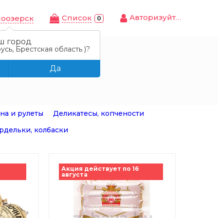
Авторизуйтесь
Cписок
лоозерск
0
ш город
усь, Брестская область )?
Да
на и рулеты
Деликатесы, копчености
ардельки, колбаски
1
Акция действует по 16
августа