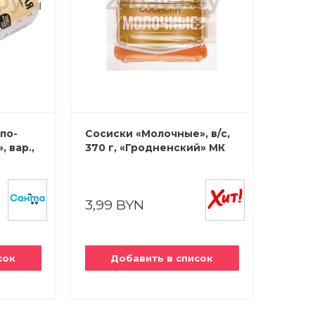
по-
Сосиски «Молочные», в/с,
 вар.,
370 г, «Гродненский» МК
3,99 BYN
сок
Добавить в список