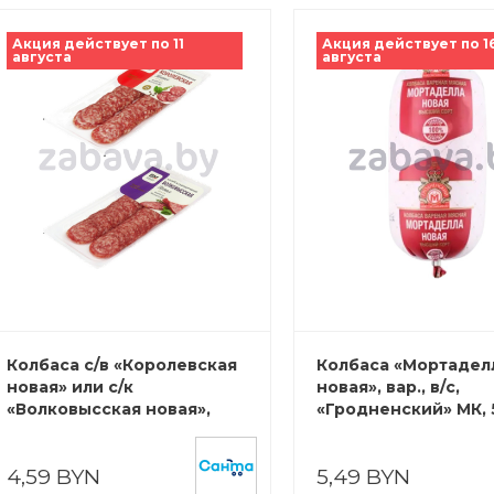
Акция действует по 11
Акция действует по 1
августа
августа
Колбаса с/в «Королевская
Колбаса «Мортадел
новая» или с/к
новая», вар., в/с,
«Волковысская новая»,
«Гродненский» МК, 
салями, 90 г
4,59 BYN
5,49 BYN