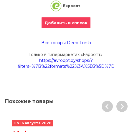
Евроопт
Добавить в список
Все товары Deep Fresh
Только в гипермаркетах «Евроопт»:
https://evroopt.by/shops/?
filters=%7B%22formats%22%3A%5B3%5D%7D
Похожие товары
По 16 августа 2026