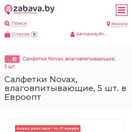
Назад
Назад
Назад
Назад
Назад
Назад
Назад
Назад
Назад
Назад
Назад
Назад
Назад
Назад
Назад
Листовки
Магазины
Продукты
Автотовары
Дом и сад
Красота и зд
Детские това
Товары для ж
Одежда, обув
Спорт и отды
Канцелярски
Бытовая техн
Электроника 
Мебель
Строительств
Поиск
Минск
аксессуары
компьютерная
Авторизуйтесь
Cписок
0
Продукты
Супермаркеты и
Бакалея
Масла и авто
Посуда и кух
Аксессуары д
Детская комн
Корма и лако
Велосипеды, 
Бумага и бум
Климатическа
Мягкая мебе
Сантехника,
гипермаркеты
принадлежно
Аксессуары и
продукция
Аксессуары д
водоснабжен
электроники
Автотовары
Замороженны
Автоаксессуа
Личная гиги
Автокресла, к
Туалеты и на
Санки, тюбин
Крупная быто
Столы и стуль
Косметика
принадлежно
Бытовая хим
переноски
Женщинам
Демонстраци
Строительны
Салфетки Novax, влаговпитывающие,
...
Ноутбуки, ко
Дом и сад
Кондитерски
Косметика дл
Товары для п
Гироскутеры,
Техника для 
Шкафы, тумб
5 шт.
мониторы
Детские магазины
Уход за авто
Декор и инте
Детское пита
Мужчинам
Для школы и
Отделочные 
Салфетки Novax,
Красота и здоровье
Консервация
Мужская кос
Амуниция, од
Спортивный 
Техника для 
Полки и стел
Компьютерн
влаговпитывающие, 5 шт. в
Ремонт и товары для дома
Текстиль
Для мам
Детям
Калькулятор
здоровья
Краски, лаки 
комплектующ
растворители
Евроопт
Детские товары
Кофе и чай
Парфюмерия
Посуда для ж
Спортивные 
периферия
Мебель для 
Зоотовары
Хозяйственн
Детские игр
Сумки, рюкза
Офисные при
Техника для 
Двери, окна,
Товары для животных
Кулинария
Уход за телом
Клетки, аква
Хобби и разв
Наушники и а
Гарнитуры и 
домов
Электроника и бытовая
Товары для п
Подгузники, 
аксессуары
Уход за одеж
Папки и фай
техника
косметика
Одежда, обувь и
Молочные пр
Уход за лицо
Планшеты и 
Офисная меб
Крепеж и фу
Акция действует по 21 января
аксессуары
Дача и сад
Игрушки
Письменные
книги