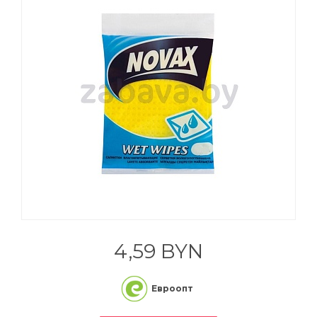
Товары для 
принадлежно
Мясные прод
Уход за воло
Электрика и 
Спорт и отдых
Товары для б
Домики, воль
Офисная тех
Чертежные
Мясо и птица
Уход за полос
принадлежно
Отопление
Канцелярские товары
Матрасы и л
Телевизоры 
видеотехник
Рыба, морепр
Подарочные 
Вентиляция
Бытовая техника
косметики
Минеральные
Смартфоны
Соки, воды, н
Сауны и бани
Электроника и
Медицинские
Ветаптека
компьютерная техника
расходные м
Смарт-часы и
Фрукты, ово
браслеты
Средства ин
Уход и гигие
защиты
Мебель
животных
Хлеб, лаваши
Фото- и вид
Инструменты
Строительство и ремонт
Другая элект
4,59 BYN
Евроопт