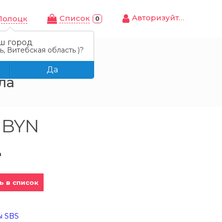
Авторизуйтесь
Cписок
Полоцк
0
ш город
, Витебская область )?
змер 23-29
Да
ла
9 BYN
а
ь в список
ы SBS