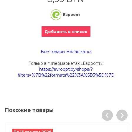
Евроопт
Добавить в список
Все товары Белая хатка
Только в гипермаркетах «Евроопт»:
https://evroopt.by/shops/?
filters=%7B%22formats%22%3A%5B3%5D%7D
Похожие товары
По 16 августа 2026