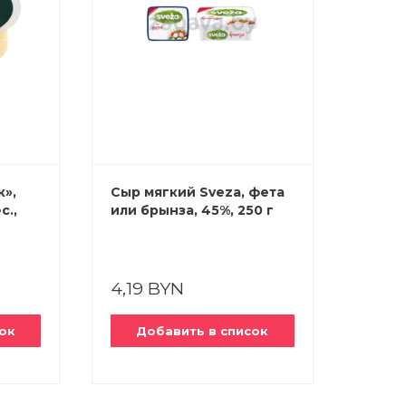
к»,
Сыр мягкий Sveza, фета
Сыр м
с.,
или брынза, 45%, 250 г
Bonfe
зелен
4,19 BYN
3,39
ок
Добавить в список
До