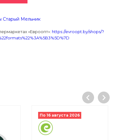
ы Старый Мельник
ипермаркетах «Евроопт»:
https://evroopt.by/shops/?
7B%22formats%22%3A%5B3%5D%7D
По 16 августа 2026
По 16