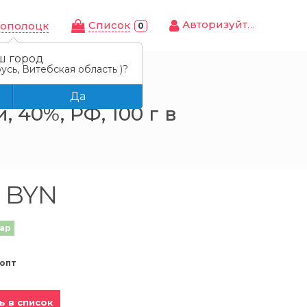
Авторизуйтесь
Cписок
ополоцк
0
ш город
усь, Витебская область )?
, с аджикой, 40%, РФ, 100 г
Да
 40%, РФ, 100 г в
9 BYN
ар
опт
ь в список