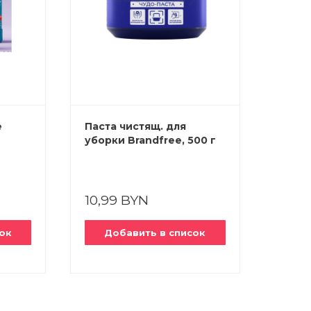
е
Паста чистящ. для
Кисл
уборки Brandfree, 500 г
очист
кг
10,99 BYN
11,9
ок
Добавить в список
До