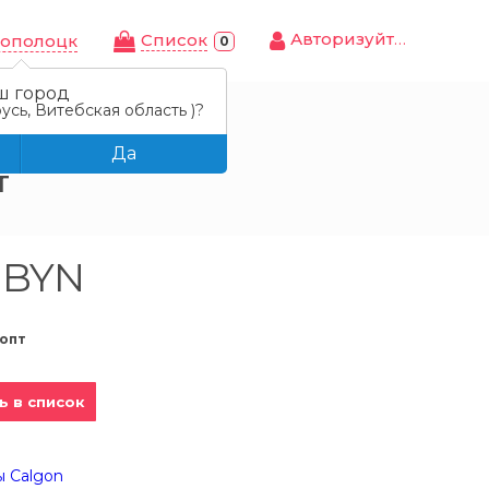
Авторизуйтесь
Cписок
ополоцк
0
ш город
усь, Витебская область )?
Да
т
 BYN
опт
ь в список
ы Calgon