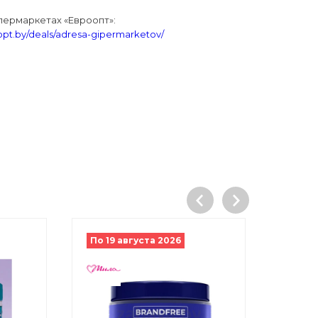
ипермаркетах «Евроопт»:
oopt.by/deals/adresa-gipermarketov/
По 19 августа 2026
По 16