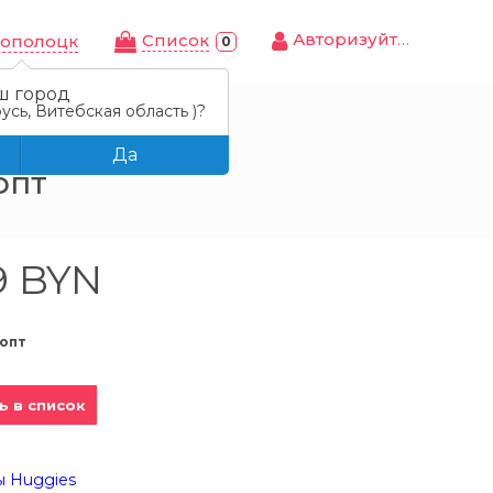
Авторизуйтесь
Cписок
ополоцк
0
ш город
усь, Витебская область )?
sic Mega, 58/68/78 шт.
Да
опт
9 BYN
опт
ь в список
ы Huggies