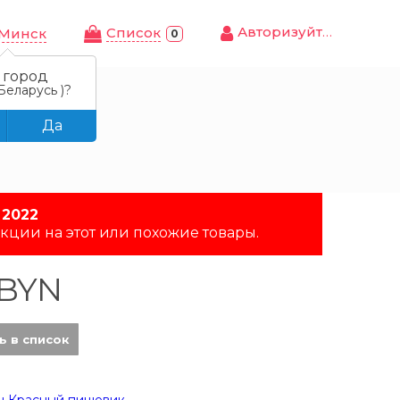
Авторизуйтесь
Cписок
Минск
0
 город
Беларусь )?
Да
 2022
кции на этот или похожие товары.
 BYN
ь в список