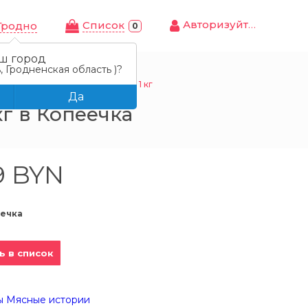
Авторизуйтесь
Cписок
Гродно
0
ш город
, Гродненская область )?
ю «Мясные истории», охл., в/у, 1 кг
Да
кг в Копеечка
9 BYN
ечка
ь в список
ы Мясные истории