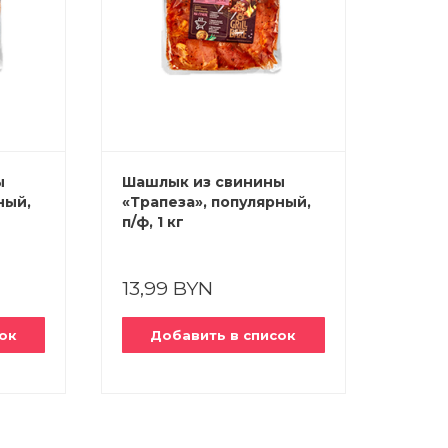
ы
Шашлык из свинины
Шашл
ный,
«Трапеза», популярный,
«Трап
п/ф, 1 кг
ф, 1 к
13,99 BYN
13,8
ок
Добавить в список
До