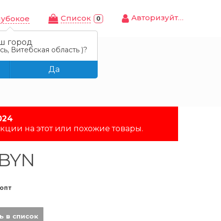
Авторизуйтесь
Cписок
лубокое
0
ш город
ь, Витебская область )?
Да
024
кции на этот или похожие товары.
 BYN
опт
ь в список