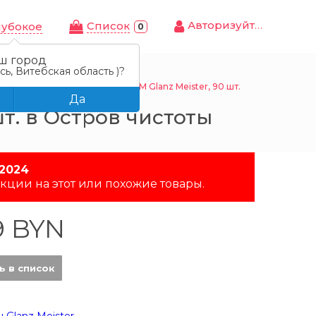
Авторизуйтесь
Cписок
лубокое
0
ш город
ь, Витебская область )?
аблетки для мытья посуды в ПММ Glanz Meister, 90 шт.
Да
т. в Остров чистоты
 2024
кции на этот или похожие товары.
9 BYN
ь в список